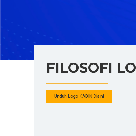
FILOSOFI L
Unduh Logo KADIN Disini