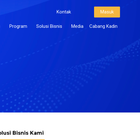
Kontak
Masuk
i
Program
Solusi Bisnis
Media
Cabang Kadin
olusi Bisnis Kami